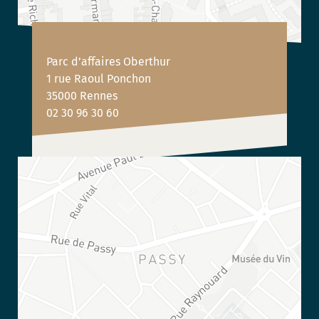
Parc d’affaires Oberthur
1 rue Raoul Ponchon
35000 Rennes
02 30 96 30 60