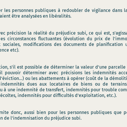
er les personnes publiques à redoubler de vigilance dans 
ient être analysées en libéralités.
ec précision la réalité du préjudice subi, ce qui est, s’agi
es circonstances fluctuantes (évolution du prix de l’immob
 sociales, modifications des documents de planification 
ence etc).
ion, s’il est possible de déterminer la valeur d’une parcelle 
-il pouvoir déterminer avec précisions les indemnités acc
’éviction…) ou les abattements à opérer (coût de la démolitio
ndemnités dues aux locataires de biens ou de terrains e
u à une indemnité de transfert, indemnités pour trouble com
coltes, indemnités pour difficultés d’exploitation, etc.).
limite donc, aussi bien pour les personnes publiques que 
n de l’indemnisation du préjudice subi.