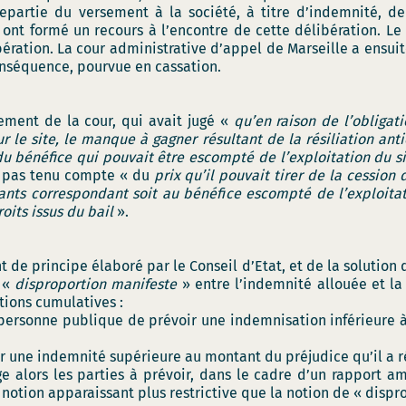
epartie du versement à la société, à titre d’indemnité, 
ont formé un recours à l’encontre de cette délibération. Le 
ération. La cour administrative d’appel de Marseille a ensuite
conséquence, pourvue en cassation.
nement de la cour, qui avait jugé «
qu’en raison de l’obligat
r le site, le manque à gagner résultant de la résiliation ant
u bénéfice qui pouvait être escompté de l’exploitation du si
a pas tenu compte « du
prix qu’il pouvait tirer de la cession d
ants correspondant soit au bénéfice escompté de l’exploitat
roits issus du bail
».
t de principe élaboré par le Conseil d’Etat, et de la solutio
e «
disproportion manifeste
» entre l’indemnité allouée et la
tions cumulatives :
a personne publique de prévoir une indemnisation inférieure 
ser une indemnité supérieure au montant du préjudice qu’il a 
ige alors les parties à prévoir, dans le cadre d’un rapport 
notion apparaissant plus restrictive que la notion de « dispr