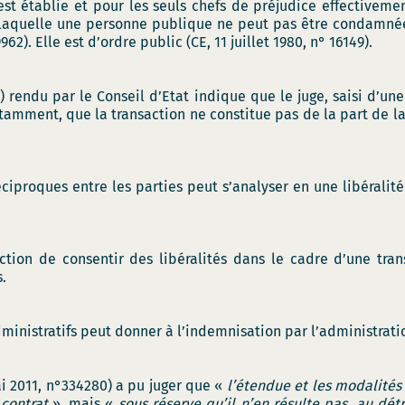
st établie et pour les seuls chefs de préjudice effectiveme
 laquelle une personne publique ne peut pas être condamné
962). Elle est d’ordre public (CE, 11 juillet 1980, n° 16149).
 rendu par le Conseil d’Etat indique que le juge, saisi d’u
notamment, que la transaction ne constitue pas de la part de l
ciproques entre les parties peut s’analyser en une libéralité 
diction de consentir des libéralités dans le cadre d’une tra
s.
 administratifs peut donner à l’indemnisation par l’administrat
ai 2011, n°334280) a pu juger que «
l’étendue et les modalités
contrat
», mais «
sous réserve qu’il n’en résulte pas, au dé