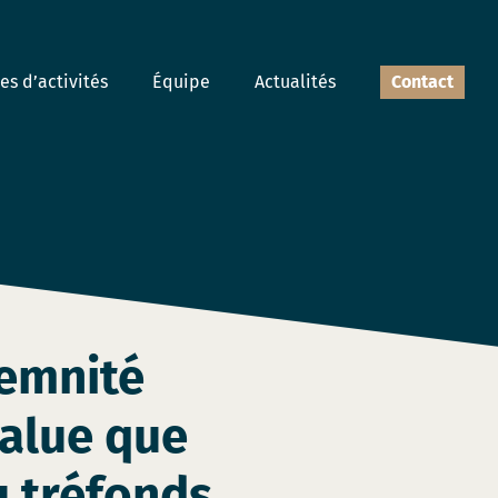
s d’activités
Équipe
Actualités
Contact
demnité
value que
u tréfonds