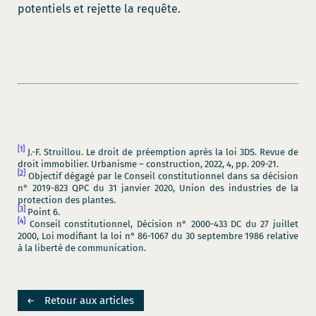
potentiels et rejette la requête.
[1]
J.-F. Struillou. Le droit de préemption après la loi 3DS. Revue de
droit immobilier. Urbanisme – construction, 2022, 4, pp. 209-21.
[2]
Objectif dégagé par le Conseil constitutionnel dans sa décision
n° 2019-823 QPC du 31 janvier 2020, Union des industries de la
protection des plantes.
[3]
Point 6.
[4]
Conseil constitutionnel, Décision n° 2000-433 DC du 27 juillet
2000, Loi modifiant la loi n° 86-1067 du 30 septembre 1986 relative
à la liberté de communication.
Retour aux articles