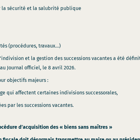
la sécurité et la salubrité publique
ités (procédures, travaux…)
 l’indivision et la gestion des successions vacantes a été déf
 Journal officiel, le 8 avril 2026.
ur objectifs majeurs :
ge qui affectent certaines indivisions successorales,
ées par les successions vacantes.
océdure d’acquisition des « biens sans maîtres »
n fiscale doit désormais transmettre au maire ou au président