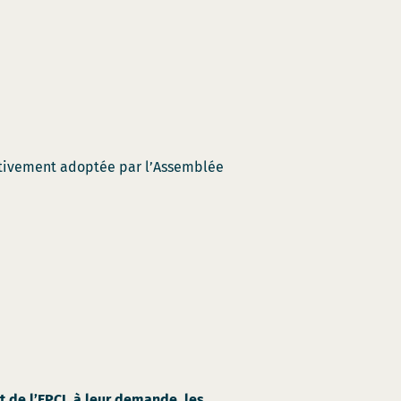
initivement adoptée par l’Assemblée
 de l’EPCI, à leur demande, les