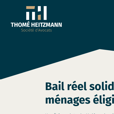
Bail réel soli
ménages élig