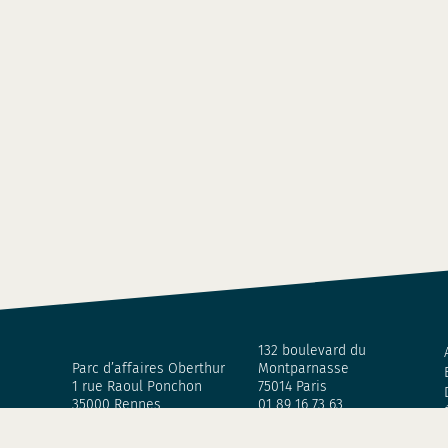
132 boulevard du
Parc d’affaires Oberthur
Montparnasse
1 rue Raoul Ponchon
75014 Paris
35000 Rennes
01 89 16 73 63
02 30 96 30 60